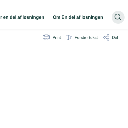
 en del af løsningen
Om En del af løsningen
Print
Forstør tekst
Del