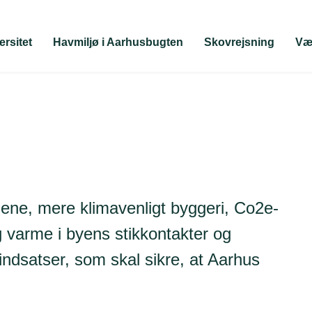
ersitet
Havmiljø i Aarhusbugten
Skovrejsning
Vær
jene, mere klimavenligt byggeri, Co2e-
 varme i byens stikkontakter og
indsatser, som skal sikre, at Aarhus